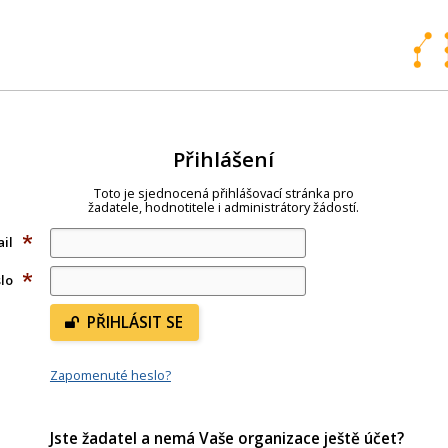
Přihlášení
Toto je sjednocená přihlášovací stránka pro
žadatele, hodnotitele i administrátory žádostí.
ail
(povinné
pole)
slo
(povinné
pole)
PŘIHLÁSIT SE
Zapomenuté heslo?
Jste žadatel a nemá Vaše organizace ještě účet?