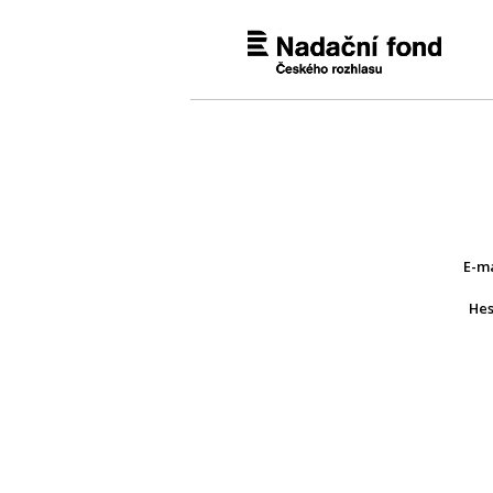
E-m
He